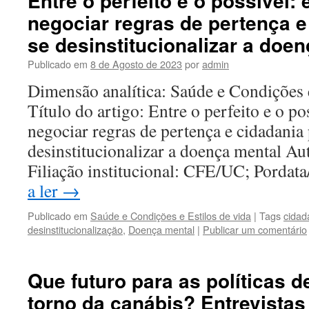
Entre o perfeito e o possível: 
negociar regras de pertença e
se desinstitucionalizar a doe
Publicado em
8 de Agosto de 2023
por
admin
Dimensão analítica: Saúde e Condições 
Título do artigo: Entre o perfeito e o po
negociar regras de pertença e cidadania 
desinstitucionalizar a doença mental A
Filiação institucional: CFE/UC; Pord
a ler
→
Publicado em
Saúde e Condições e Estilos de vida
|
Tags
cidad
desinstitucionalização
,
Doença mental
|
Publicar um comentário
Que futuro para as políticas 
torno da canábis? Entrevista