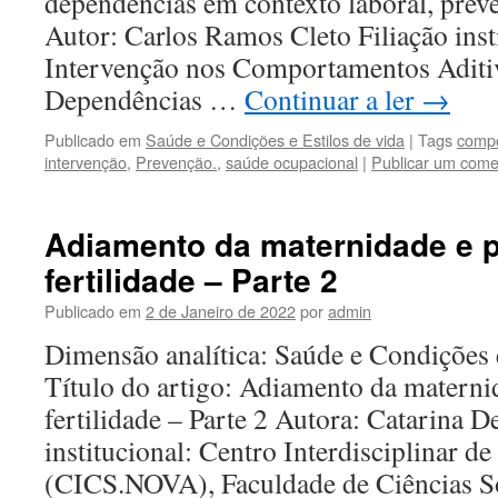
dependências em contexto laboral, preven
Autor: Carlos Ramos Cleto Filiação inst
Intervenção nos Comportamentos Aditiv
Dependências …
Continuar a ler
→
Publicado em
Saúde e Condições e Estilos de vida
|
Tags
compo
intervenção
,
Prevenção.
,
saúde ocupacional
|
Publicar um come
Adiamento da maternidade e 
fertilidade – Parte 2
Publicado em
2 de Janeiro de 2022
por
admin
Dimensão analítica: Saúde e Condições 
Título do artigo: Adiamento da materni
fertilidade – Parte 2 Autora: Catarina D
institucional: Centro Interdisciplinar de
(CICS.NOVA), Faculdade de Ciências S