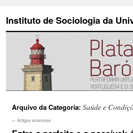
Instituto de Sociologia da Un
Saltar
Saúde e Condiçõe
Arquivo da Categoria:
para
o
←
Artigos anteriores
conteúdo