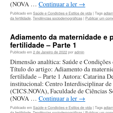
(NOVA …
Continuar a ler
→
Publicado em
Saúde e Condições e Estilos de vida
|
Tags
adiam
da fertilidade
,
Tendências sociodemográficas
|
Publicar um come
Adiamento da maternidade e 
fertilidade – Parte 1
Publicado em
2 de Janeiro de 2022
por
admin
Dimensão analítica: Saúde e Condições 
Título do artigo: Adiamento da materni
fertilidade – Parte 1 Autora: Catarina D
institucional: Centro Interdisciplinar de
(CICS.NOVA), Faculdade de Ciências S
(NOVA …
Continuar a ler
→
Publicado em
Saúde e Condições e Estilos de vida
|
Tags
adiam
da fertilidade
,
Tendências sociodemográficas
|
Publicar um come