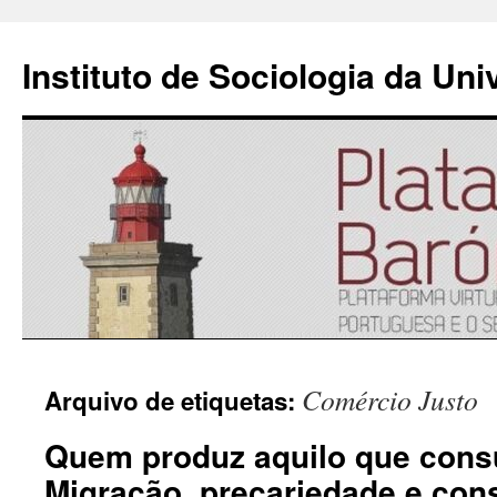
Instituto de Sociologia da Un
Saltar
Comércio Justo
Arquivo de etiquetas:
para
Quem produz aquilo que con
o
Migração, precariedade e con
conteúdo