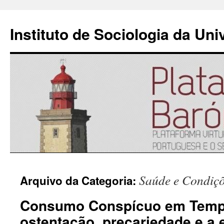
Instituto de Sociologia da Un
Saltar
Saúde e Condiçõe
Arquivo da Categoria:
para
Consumo Conspícuo em Tempo
o
ostentação, precariedade e a 
conteúdo