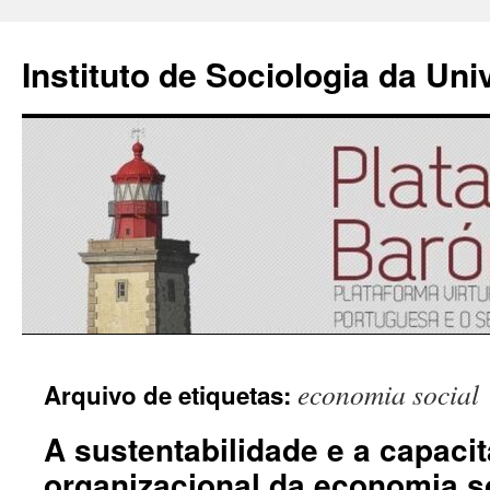
Instituto de Sociologia da Un
Saltar
economia social
Arquivo de etiquetas:
para
A sustentabilidade e a capaci
o
organizacional da economia s
conteúdo