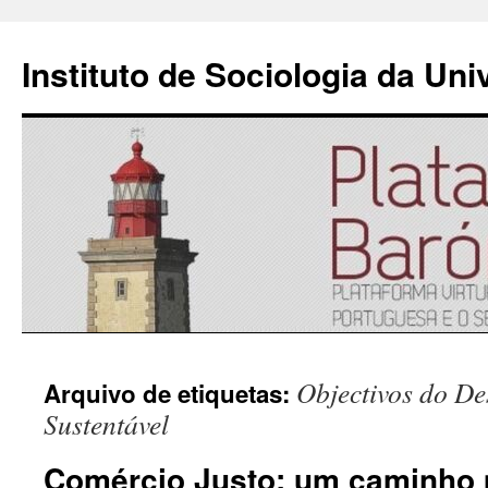
Instituto de Sociologia da Un
Saltar
Objectivos do De
Arquivo de etiquetas:
para
Sustentável
o
Comércio Justo: um caminho 
conteúdo