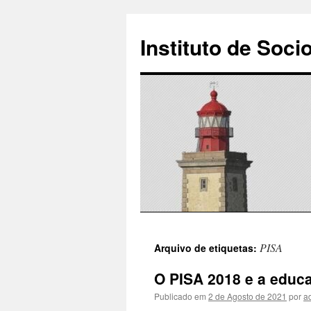
Instituto de Soci
Saltar
PISA
Arquivo de etiquetas:
para
O PISA 2018 e a educ
o
Publicado em
2 de Agosto de 2021
por
a
conteúdo