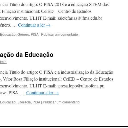
ência Título do artigo: O PISA 2018 e a educação STEM das
s Filiação institucional: CeiED – Centro de Estudos
Desenvolvimento, ULHT E-mail: saletefarias@ifma.edu.br
Género. …
Continuar a ler
→
Educação
,
Género
,
PISA
|
Publicar um comentário
ização da Educação
dmin
ncia Título do artigo: O PISA e a industrialização da Educação
, Vítor Rosa Filiação institucional: CeiED – Centro de Estudos
Desenvolvimento, ULHT E-mail: teresa.lopo@ulusofona.pt;
chave: PISA, …
Continuar a ler
→
Educação
,
Literacia
,
PISA
|
Publicar um comentário