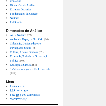
Contactos
Dimensões de Análise
Estrutura Orgânica
Fundamentos da Criação
Notícias
Publicação
Dimensões de Análise
Ad. – Notícias
(59)
Ambiente, Espaço e Território
(84)
Cidadania, Desigualdades e
Participação Social
(78)
Cultura, Artes e Públicos
(65)
Economia, Trabalho e Governação
Pública
(163)
Educação e Ciência
(81)
Saúde e Condições e Estilos de vida
(184)
Meta
Iniciar sessão
RSS
dos artigos
Feed
RSS
dos comentários
WordPress.org