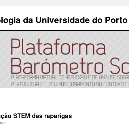
ologia da Universidade do Porto
ação STEM das raparigas
dmin