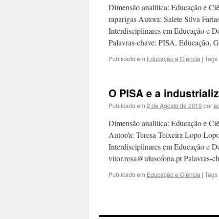
Dimensão analítica: Educação e Ci
raparigas Autora: Salete Silva Faria
Interdisciplinares em Educação e 
Palavras-chave: PISA, Educação, 
Publicado em
Educação e Ciência
|
Tags
O PISA e a industrial
Publicado em
2 de Agosto de 2019
por
a
Dimensão analítica: Educação e Ciê
Autor/a: Teresa Teixeira Lopo Lopo
Interdisciplinares em Educação e 
vitor.rosa@ulusofona.pt Palavras-
Publicado em
Educação e Ciência
|
Tags