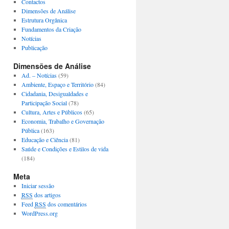
Contactos
Dimensões de Análise
Estrutura Orgânica
Fundamentos da Criação
Notícias
Publicação
Dimensões de Análise
Ad. – Notícias
(59)
Ambiente, Espaço e Território
(84)
Cidadania, Desigualdades e
Participação Social
(78)
Cultura, Artes e Públicos
(65)
Economia, Trabalho e Governação
Pública
(163)
Educação e Ciência
(81)
Saúde e Condições e Estilos de vida
(184)
Meta
Iniciar sessão
RSS
dos artigos
Feed
RSS
dos comentários
WordPress.org