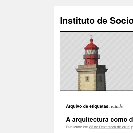
Instituto de Soci
Saltar
estado
Arquivo de etiquetas:
para
A arquitectura como d
o
Publicado em
23 de Dezembro de 2019
p
conteúdo