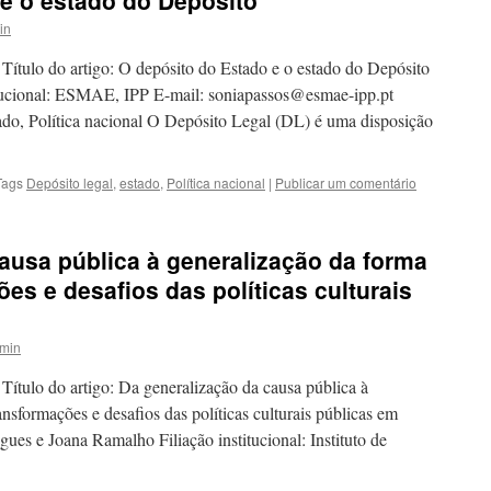
e o estado do Depósito
in
 Título do artigo: O depósito do Estado e o estado do Depósito
titucional: ESMAE, IPP E-mail: soniapassos@esmae-ipp.pt
tado, Política nacional O Depósito Legal (DL) é uma disposição
Tags
Depósito legal
,
estado
,
Política nacional
|
Publicar um comentário
ausa pública à generalização da forma
es e desafios das políticas culturais
min
 Título do artigo: Da generalização da causa pública à
nsformações e desafios das políticas culturais públicas em
ues e Joana Ramalho Filiação institucional: Instituto de