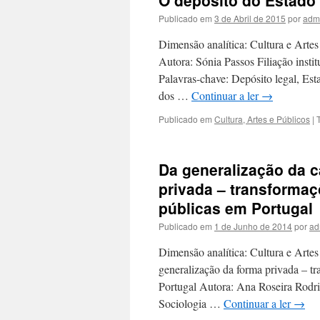
O depósito do Estado 
Publicado em
3 de Abril de 2015
por
adm
Dimensão analítica: Cultura e Artes
Autora: Sónia Passos Filiação ins
Palavras-chave: Depósito legal, Es
dos …
Continuar a ler
→
Publicado em
Cultura, Artes e Públicos
|
Da generalização da c
privada – transformaçõ
públicas em Portugal
Publicado em
1 de Junho de 2014
por
ad
Dimensão analítica: Cultura e Artes
generalização da forma privada – tra
Portugal Autora: Ana Roseira Rodrig
Sociologia …
Continuar a ler
→