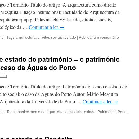
o e Território Título do artigo: A arquitectura como direito
Mesquita Filiação institucional: Faculdade de Arquitectura da
uita@arq.up.pt Palavras-chave: Estado, direitos sociais,
deológico da …
Continuar a ler
→
rio
|
Tags
arquitectura
,
direitos sociais
,
estado
|
Publicar um comentário
e estado do património – o património
o caso da Águas do Porto
dmin
o e Território Título do artigo: Património do estado e estado do
eito social: o caso da Águas do Porto Autor: Mário Mesquita
de Arquitectura da Universidade do Porto …
Continuar a ler
→
rio
|
Tags
abastecimento de água
,
direitos sociais
,
estado
,
Património
,
Porto
,