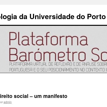
ologia da Universidade do Porto
ireito social – um manifesto
or
admin