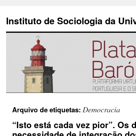
Instituto de Sociologia da Un
Saltar
Democracia
Arquivo de etiquetas:
para
“Isto está cada vez pior”. Os 
o
necessidade de integração do
conteúdo