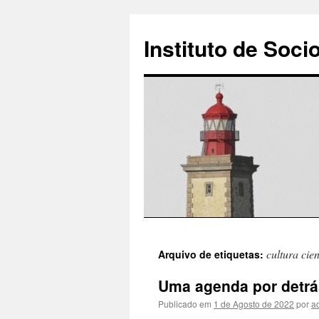
Instituto de Soci
Saltar
cultura cien
Arquivo de etiquetas:
para
Uma agenda por detrá
o
Publicado em
1 de Agosto de 2022
por
a
conteúdo