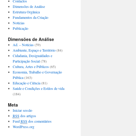
Contactos
Dimensões de Análise
Estrutura Orgânica
Fundamentos da Criação
Notícias
Publicação
Dimensões de Análise
Ad. – Notícias
(59)
Ambiente, Espaço e Território
(84)
Cidadania, Desigualdades e
Participação Social
(78)
Cultura, Artes e Públicos
(65)
Economia, Trabalho e Governação
Pública
(163)
Educação e Ciência
(81)
Saúde e Condições e Estilos de vida
(184)
Meta
Iniciar sessão
RSS
dos artigos
Feed
RSS
dos comentários
WordPress.org