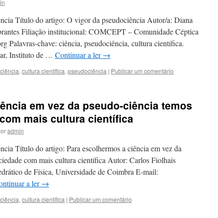
in
ncia Título do artigo: O vigor da pseudociência Autor/a: Diana
brantes Filiação institucional: COMCEPT – Comunidade Céptica
 Palavras-chave: ciência, pseudociência, cultura científica.
ar, Instituto de …
Continuar a ler
→
ciência
,
cultura científica
,
pseudociência
|
Publicar um comentário
iência em vez da pseudo-ciência temos
com mais cultura científica
or
admin
cia Título do artigo: Para escolhermos a ciência em vez da
iedade com mais cultura científica Autor: Carlos Fiolhais
tedrático de Física, Universidade de Coimbra E-mail:
ontinuar a ler
→
ciência
,
cultura científica
|
Publicar um comentário