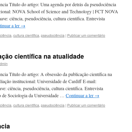
ncia Título do artigo: Uma agenda por detrás da pseudociência
itucional: NOVA School of Science and Technology | FCT NOVA
ve: ciência, pseudociência, cultura científica. Entrevista
inuar a ler
→
ciência
,
cultura científica
,
pseudociência
|
Publicar um comentário
ção científica na atualidade
dmin
cia Título do artigo: A obsessão da publicação científica na
iação institucional: Universidade de Cardiff E-mail:
: ciência, pseudociência, cultura científica. Entrevista
to de Sociologia da Universidade …
Continuar a ler
→
ciência
,
cultura científica
,
pseudociência
|
Publicar um comentário
ncia