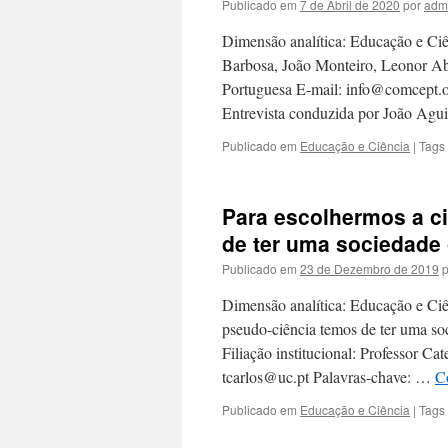
Publicado em
7 de Abril de 2020
por
adm
Dimensão analítica: Educação e Ciê
Barbosa, João Monteiro, Leonor A
Portuguesa E-mail: info@comcept.org
Entrevista conduzida por João Agui
Publicado em
Educação e Ciência
|
Tags
Para escolhermos a c
de ter uma sociedade 
Publicado em
23 de Dezembro de 2019
p
Dimensão analítica: Educação e Ciên
pseudo-ciência temos de ter uma soc
Filiação institucional: Professor Ca
tcarlos@uc.pt Palavras-chave: …
C
Publicado em
Educação e Ciência
|
Tags