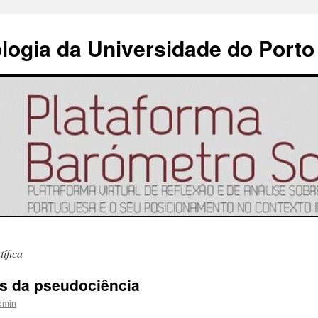
ologia da Universidade do Porto
tífica
s da pseudociência
dmin