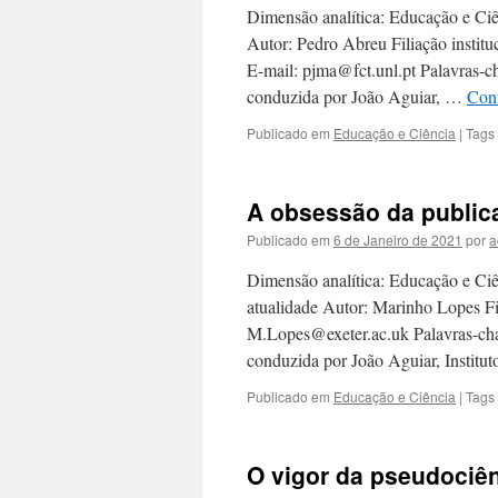
Dimensão analítica: Educação e Ciê
Autor: Pedro Abreu Filiação inst
E-mail: pjma@fct.unl.pt Palavras-cha
conduzida por João Aguiar, …
Cont
Publicado em
Educação e Ciência
|
Tags
A obsessão da publica
Publicado em
6 de Janeiro de 2021
por
a
Dimensão analítica: Educação e Ciên
atualidade Autor: Marinho Lopes Fil
M.Lopes@exeter.ac.uk Palavras-chave
conduzida por João Aguiar, Institu
Publicado em
Educação e Ciência
|
Tags
O vigor da pseudociê