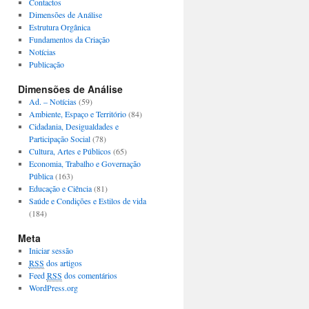
Contactos
Dimensões de Análise
Estrutura Orgânica
Fundamentos da Criação
Notícias
Publicação
Dimensões de Análise
Ad. – Notícias
(59)
Ambiente, Espaço e Território
(84)
Cidadania, Desigualdades e
Participação Social
(78)
Cultura, Artes e Públicos
(65)
Economia, Trabalho e Governação
Pública
(163)
Educação e Ciência
(81)
Saúde e Condições e Estilos de vida
(184)
Meta
Iniciar sessão
RSS
dos artigos
Feed
RSS
dos comentários
WordPress.org