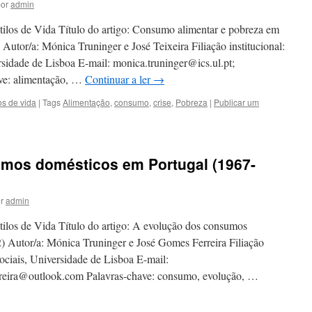
or
admin
tilos de Vida Título do artigo: Consumo alimentar e pobreza em
 Autor/a: Mónica Truninger e José Teixeira Filiação institucional:
ersidade de Lisboa E-mail: monica.truninger@ics.ul.pt;
ave: alimentação, …
Continuar a ler
→
os de vida
|
Tags
Alimentação
,
consumo
,
crise
,
Pobreza
|
Publicar um
mos domésticos em Portugal (1967-
r
admin
tilos de Vida Título do artigo: A evolução dos consumos
) Autor/a: Mónica Truninger e José Gomes Ferreira Filiação
 Sociais, Universidade de Lisboa E-mail:
erreira@outlook.com Palavras-chave: consumo, evolução, …