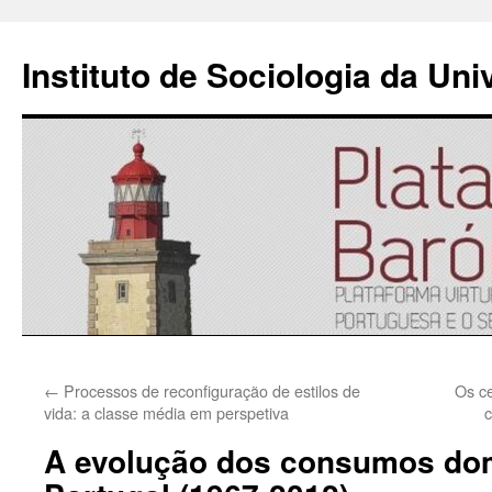
Instituto de Sociologia da Un
Saltar
←
Processos de reconfiguração de estilos de
Os ce
para
vida: a classe média em perspetiva
o
A evolução dos consumos do
conteúdo