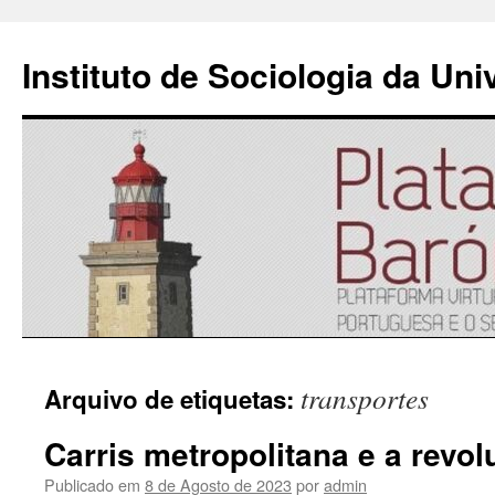
Instituto de Sociologia da Un
Saltar
transportes
Arquivo de etiquetas:
para
Carris metropolitana e a revo
o
Publicado em
8 de Agosto de 2023
por
admin
conteúdo