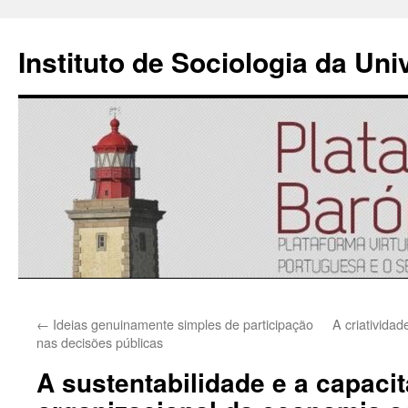
Instituto de Sociologia da Un
Saltar
←
Ideias genuinamente simples de participação
A criativida
para
nas decisões públicas
o
A sustentabilidade e a capaci
conteúdo