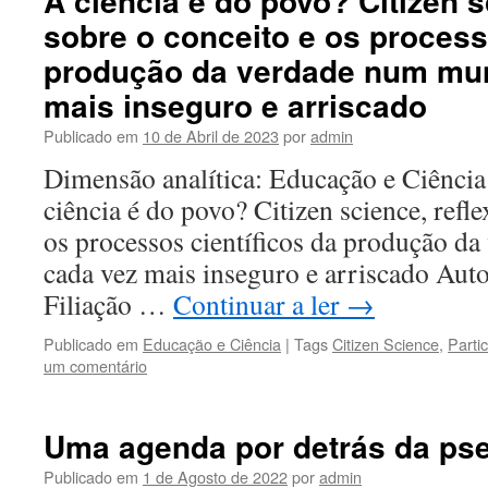
A ciência é do povo? Citizen s
sobre o conceito e os process
produção da verdade num mu
mais inseguro e arriscado
Publicado em
10 de Abril de 2023
por
admin
Dimensão analítica: Educação e Ciência 
ciência é do povo? Citizen science, refl
os processos científicos da produção 
cada vez mais inseguro e arriscado Auto
Filiação …
Continuar a ler
→
Publicado em
Educação e Ciência
|
Tags
Citizen Science
,
Parti
um comentário
Uma agenda por detrás da ps
Publicado em
1 de Agosto de 2022
por
admin