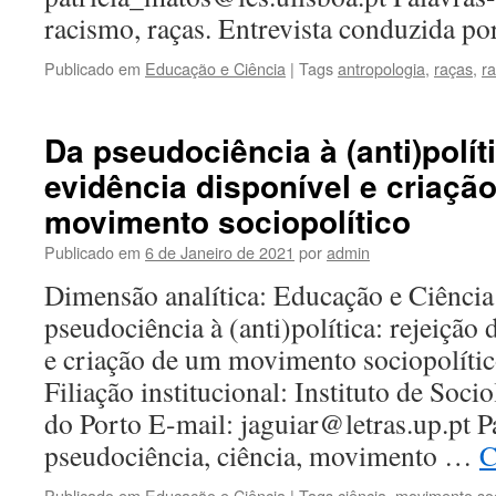
racismo, raças. Entrevista conduzida p
Publicado em
Educação e Ciência
|
Tags
antropologia
,
raças
,
r
Da pseudociência à (anti)polít
evidência disponível e criaçã
movimento sociopolítico
Publicado em
6 de Janeiro de 2021
por
admin
Dimensão analítica: Educação e Ciência 
pseudociência à (anti)política: rejeição 
e criação de um movimento sociopolític
Filiação institucional: Instituto de Soc
do Porto E-mail: jaguiar@letras.up.pt P
pseudociência, ciência, movimento …
C
Publicado em
Educação e Ciência
|
Tags
ciência
,
movimento soc