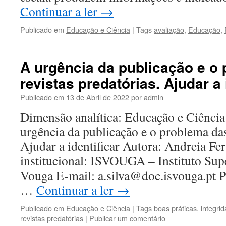
Continuar a ler
→
Publicado em
Educação e Ciência
|
Tags
avaliação
,
Educação
,
A urgência da publicação e o
revistas predatórias. Ajudar a 
Publicado em
13 de Abril de 2022
por
admin
Dimensão analítica: Educação e Ciência 
urgência da publicação e o problema das
Ajudar a identificar Autora: Andreia Fer
institucional: ISVOUGA – Instituto Sup
Vouga E-mail: a.silva@doc.isvouga.pt Pa
…
Continuar a ler
→
Publicado em
Educação e Ciência
|
Tags
boas práticas
,
integrid
revistas predatórias
|
Publicar um comentário