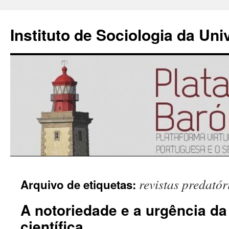
Instituto de Sociologia da Un
Saltar
revistas predatór
Arquivo de etiquetas:
para
A notoriedade e a urgência da
o
científica
conteúdo