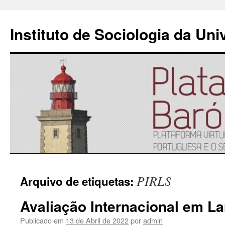
Instituto de Sociologia da Un
Saltar
PIRLS
Arquivo de etiquetas:
para
Avaliação Internacional em L
o
Publicado em
13 de Abril de 2022
por
admin
conteúdo