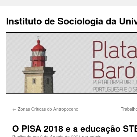
Instituto de Sociologia da Un
Saltar
←
Zonas Críticas do Antropoceno
Trabalh
para
o
O PISA 2018 e a educação ST
conteúdo
Publicado em
2 de Agosto de 2021
por
admin