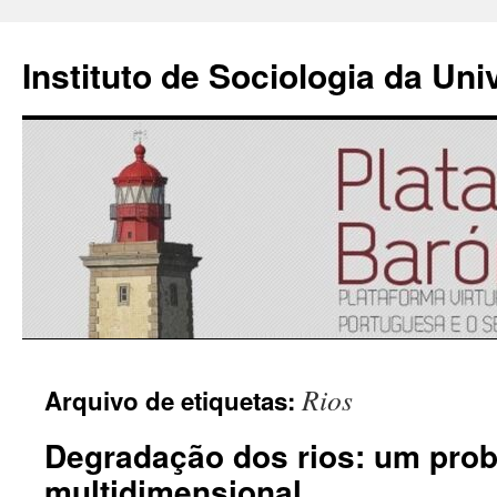
Instituto de Sociologia da Un
Saltar
Rios
Arquivo de etiquetas:
para
Degradação dos rios: um pro
o
multidimensional
conteúdo