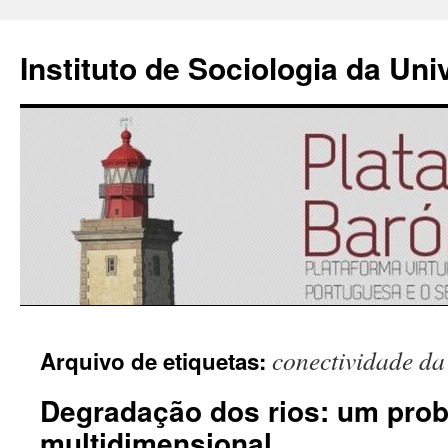
Instituto de Sociologia da Un
Saltar
conectividade da
Arquivo de etiquetas:
para
Degradação dos rios: um pro
o
multidimensional
conteúdo