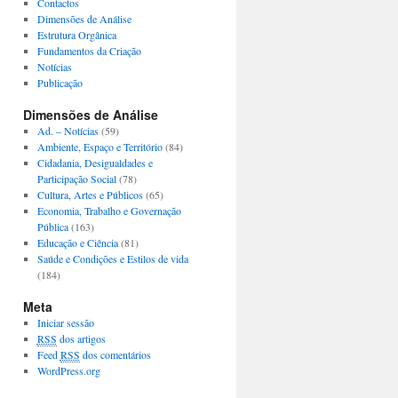
Contactos
Dimensões de Análise
Estrutura Orgânica
Fundamentos da Criação
Notícias
Publicação
Dimensões de Análise
Ad. – Notícias
(59)
Ambiente, Espaço e Território
(84)
Cidadania, Desigualdades e
Participação Social
(78)
Cultura, Artes e Públicos
(65)
Economia, Trabalho e Governação
Pública
(163)
Educação e Ciência
(81)
Saúde e Condições e Estilos de vida
(184)
Meta
Iniciar sessão
RSS
dos artigos
Feed
RSS
dos comentários
WordPress.org