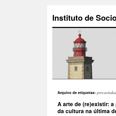
Instituto de Soci
Saltar
precariedad
Arquivo de etiquetas:
para
A arte de (re)existir: 
o
da cultura na última d
conteúdo