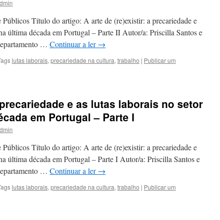
dmin
Públicos Título do artigo: A arte de (re)existir: a precariedade e
 na última década em Portugal – Parte II Autor/a: Priscilla Santos e
: Departamento …
Continuar a ler
→
Tags
lutas laborais
,
precariedade na cultura
,
trabalho
|
Publicar um
a precariedade e as lutas laborais no setor
écada em Portugal – Parte I
dmin
Públicos Título do artigo: A arte de (re)existir: a precariedade e
 na última década em Portugal – Parte I Autor/a: Priscilla Santos e
: Departamento …
Continuar a ler
→
Tags
lutas laborais
,
precariedade na cultura
,
trabalho
|
Publicar um