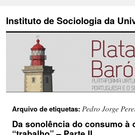
Instituto de Sociologia da Un
Saltar
Pedro Jorge Pere
Arquivo de etiquetas:
para
Da sonolência do consumo à 
o
“trabalho” – Parte II
conteúdo