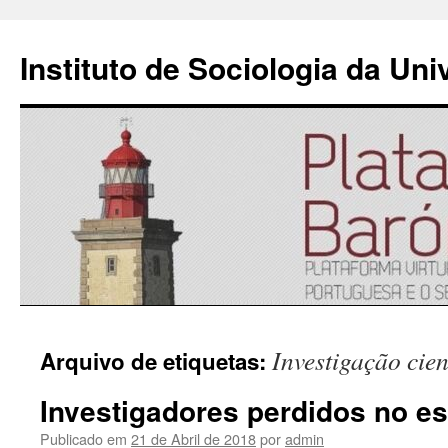
Instituto de Sociologia da Un
Saltar
Investigação cien
Arquivo de etiquetas:
para
Investigadores perdidos no e
o
Publicado em
21 de Abril de 2018
por
admin
conteúdo