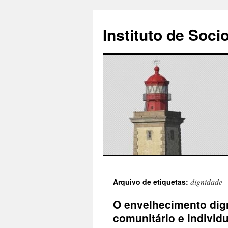
Instituto de Soci
Saltar
dignidade
Arquivo de etiquetas:
para
O envelhecimento dig
o
comunitário e individu
conteúdo