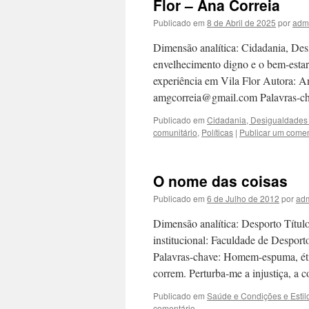
Flor – Ana Correia
Publicado em
8 de Abril de 2025
por
adm
Dimensão analítica: Cidadania, Desi
envelhecimento digno e o bem-estar
experiência em Vila Flor Autora: A
amgcorreia@gmail.com Palavras-ch
Publicado em
Cidadania, Desigualdades 
comunitário
,
Políticas
|
Publicar um comen
O nome das coisas
Publicado em
6 de Julho de 2012
por
ad
Dimensão analítica: Desporto Títul
institucional: Faculdade de Despor
Palavras-chave: Homem-espuma, éti
correm. Perturba-me a injustiça, a
Publicado em
Saúde e Condições e Estil
comentário