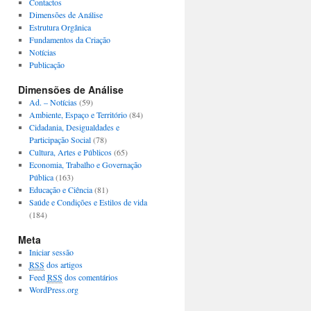
Contactos
Dimensões de Análise
Estrutura Orgânica
Fundamentos da Criação
Notícias
Publicação
Dimensões de Análise
Ad. – Notícias
(59)
Ambiente, Espaço e Território
(84)
Cidadania, Desigualdades e
Participação Social
(78)
Cultura, Artes e Públicos
(65)
Economia, Trabalho e Governação
Pública
(163)
Educação e Ciência
(81)
Saúde e Condições e Estilos de vida
(184)
Meta
Iniciar sessão
RSS
dos artigos
Feed
RSS
dos comentários
WordPress.org