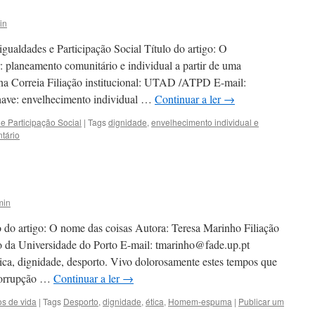
in
gualdades e Participação Social Título do artigo: O
: planeamento comunitário e individual a partir de uma
na Correia Filiação institucional: UTAD /ATPD E-mail:
ave: envelhecimento individual …
Continuar a ler
→
e Participação Social
|
Tags
dignidade
,
envelhecimento individual e
tário
min
o do artigo: O nome das coisas Autora: Teresa Marinho Filiação
to da Universidade do Porto E-mail: tmarinho@fade.up.pt
ca, dignidade, desporto. Vivo dolorosamente estes tempos que
 corrupção …
Continuar a ler
→
os de vida
|
Tags
Desporto
,
dignidade
,
ética
,
Homem-espuma
|
Publicar um