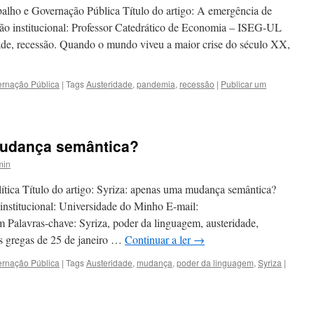
alho e Governação Pública Título do artigo: A emergência de
ão institucional: Professor Catedrático de Economia – ISEG-UL
ade, recessão. Quando o mundo viveu a maior crise do século XX,
ernação Pública
|
Tags
Austeridade
,
pandemia
,
recessão
|
Publicar um
mudança semântica?
min
ítica Título do artigo: Syriza: apenas uma mudança semântica?
 institucional: Universidade do Minho E-mail:
 Palavras-chave: Syriza, poder da linguagem, austeridade,
s gregas de 25 de janeiro …
Continuar a ler
→
ernação Pública
|
Tags
Austeridade
,
mudança
,
poder da linguagem
,
Syriza
|