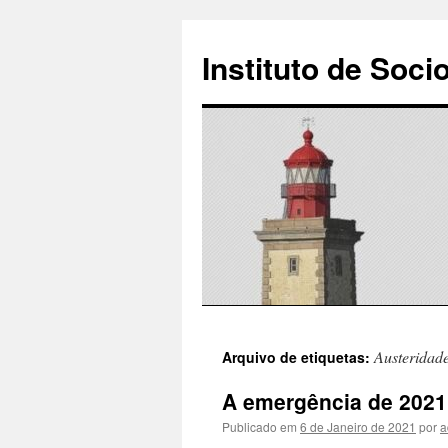
Instituto de Soci
Saltar
Austeridad
Arquivo de etiquetas:
para
A emergência de 2021
o
Publicado em
6 de Janeiro de 2021
por
a
conteúdo