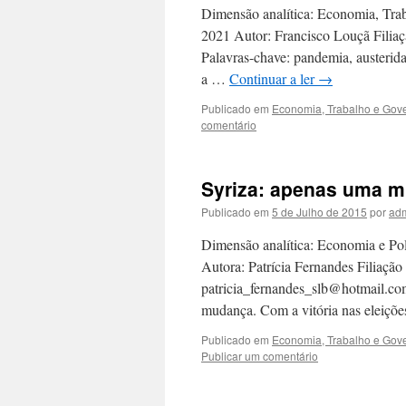
Dimensão analítica: Economia, Trab
2021 Autor: Francisco Louçã Filiaç
Palavras-chave: pandemia, austerid
a …
Continuar a ler
→
Publicado em
Economia, Trabalho e Gov
comentário
Syriza: apenas uma 
Publicado em
5 de Julho de 2015
por
ad
Dimensão analítica: Economia e Pol
Autora: Patrícia Fernandes Filiação
patricia_fernandes_slb@hotmail.com
mudança. Com a vitória nas eleiçõe
Publicado em
Economia, Trabalho e Gov
Publicar um comentário