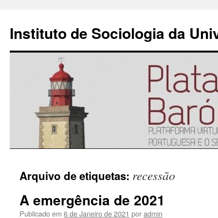
Instituto de Sociologia da Un
Saltar
recessão
Arquivo de etiquetas:
para
A emergência de 2021
o
Publicado em
6 de Janeiro de 2021
por
admin
conteúdo