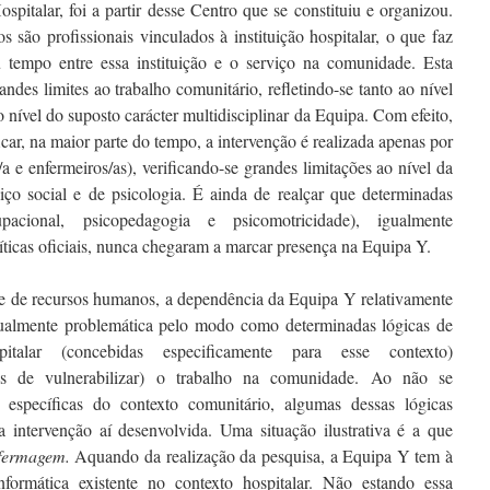
pitalar, foi a partir desse Centro que se constituiu e organizou.
são profissionais vinculados à instituição hospitalar, o que faz
 tempo entre essa instituição e o serviço na comunidade. Esta
ndes limites ao trabalho comunitário, refletindo-se tanto ao nível
 nível do suposto carácter multidisciplinar da Equipa. Com efeito,
car, na maior parte do tempo, a intervenção é realizada apenas por
/a e enfermeiros/as), verificando-se grandes limitações ao nível da
viço social e de psicologia. É ainda de realçar que determinadas
upacional, psicopedagogia e psicomotricidade), igualmente
íticas oficiais, nunca chegaram a marcar presença na Equipa Y.
ade de recursos humanos, a dependência da Equipa Y relativamente
 igualmente problemática pelo modo como determinadas lógicas de
spitalar (concebidas especificamente para esse contexto)
eis de vulnerabilizar) o trabalho na comunidade. Ao não se
específicas do contexto comunitário, algumas dessas lógicas
ntervenção aí desenvolvida. Uma situação ilustrativa é a que
nfermagem.
Aquando da realização da pesquisa, a Equipa Y tem à
formática existente no contexto hospitalar. Não estando essa