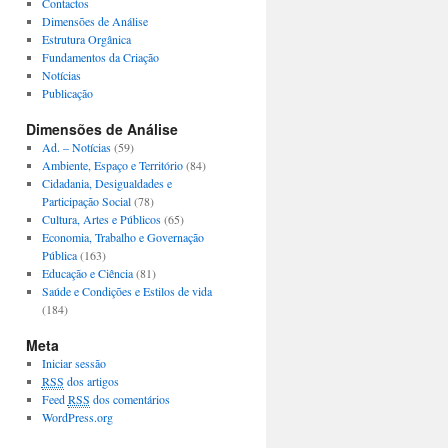
Contactos
Dimensões de Análise
Estrutura Orgânica
Fundamentos da Criação
Notícias
Publicação
Dimensões de Análise
Ad. – Notícias
(59)
Ambiente, Espaço e Território
(84)
Cidadania, Desigualdades e
Participação Social
(78)
Cultura, Artes e Públicos
(65)
Economia, Trabalho e Governação
Pública
(163)
Educação e Ciência
(81)
Saúde e Condições e Estilos de vida
(184)
Meta
Iniciar sessão
RSS
dos artigos
Feed
RSS
dos comentários
WordPress.org