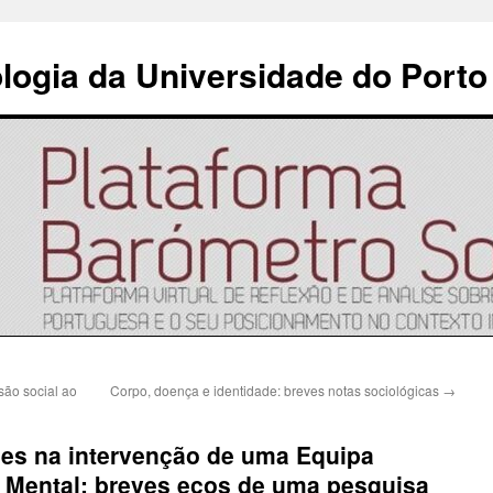
ologia da Universidade do Porto
são social ao
Corpo, doença e identidade: breves notas sociológicas
→
des na intervenção de uma Equipa
 Mental: breves ecos de uma pesquisa