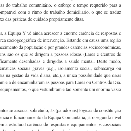
icas do trabalho comunitário, o esforço e tempo requerido para a
ompatível com o ritmo do trabalho domiciliário, o que se traduz
o das práticas de cuidado propriamente ditas.
os, a Equipa Y vê ainda acrescer a enorme carência de respostas e
área sociogeográfica de intervenção. Estando em causa uma região
hecimento da população e por grandes carências socioeconómicas,
ns são os que se dirigem a pessoas idosas (Lares e Centros de
ificamente desenhadas e dirigidas à saúde mental. Deste modo,
máticas sociais graves (e.g., isolamento social, sobrecarga ou
a na gestão da vida diária, etc.), a única possibilidade que os/as
am é a de encaminharem as pessoas para Lares ou Centros de Dia.
es equipamentos, o que vislumbram é tão-somente um enorme vazio
tos se associa, sobretudo, às (paradoxais) lógicas de constituição
tência e funcionamento da Equipa Comunitária, já o segundo nível
m a estrutural carência de respostas e equipamentos psicossociais