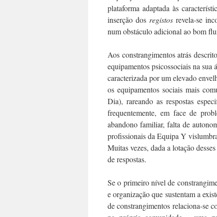
plataforma adaptada às característ
inserção dos
registos
revela-se inc
num obstáculo adicional ao bom flux
Aos constrangimentos atrás descrit
equipamentos psicossociais na sua 
caracterizada por um elevado envel
os equipamentos sociais mais comu
Dia), rareando as respostas espec
frequentemente, em face de proble
abandono familiar, falta de autonomi
profissionais da Equipa Y vislumbr
Muitas vezes, dada a lotação dess
de respostas.
Se o primeiro nível de constrangimen
e organização que sustentam a exis
de constrangimentos relaciona-se co