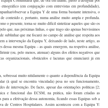
 Equipa Comunitária que, de ora em diante, passo a designar por
 etnográfico (em conjugação com entrevistas em profundidade),
ompanhar/observar a Equipa Y de uma forma bastante intensiva, o
de conteúdo e, portanto, numa análise muito ampla e profunda.
o o presente, torna-se muito difícil sintetizar aqueles que são os
 pelo que, nas próximas linhas, o que trago são apenas brevíssimos
 de sublinhar que me focarei no campo de análise que respeita aos
vem a intervenção da Equipa Y, deixando de lado, neste artigo, as
des dessa mesma Equipa – as quais emergem, na respetiva análise,
rimir (ou, pelo menos, atenuar) alguns dos efeitos negativos que
icas organizacionais, obstáculos e lacunas que enunciarei já em
a, sobressai muito nitidamente o quanto a dependência da Equipa
alar (à qual se encontra vinculada) pesa no seu funcionamento,
es de intervenção. De facto, apesar das orientações políticas [2;
nica e funcional das ECSM, na prática, não foram criadas as
is para a efetivação dessa autonomia, ficando essas Equipas sob a
tiva de Centros Hospitalares. Assim aconteceu com a Equipa Y: