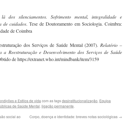
 lá dos silenciamentos.
Sofrimento mental, integralidade e
a de cuidados
. Tese de Doutoramento em Sociologia. Coimbra:
idade de Coimbra
estruturação dos Serviços de Saúde Mental (2007).
Relatório –
 a Reestruturação e Desenvolvimento dos Serviços de Saúde
btido de https://extranet.who.int/mindbank/item/3159
ndições e Estilos de vida
com as tags
desinstitucionalização
,
Equipa
Públicas de Saúde Mental
.
ligação permanente
.
são social ao
Corpo, doença e identidade: breves notas sociológicas
→