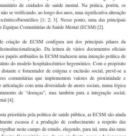
nitário de cuidados de saúde mental. Na prática, porém, os
não se verificando, ao longo dos anos, uma significativa alteração
cêntrico/biomédico [1; 2; 3]. Nesse ponto, uma das principais
o de Equipas Comunitárias de Saúde Mental (ECSM) [2].
de criação de ECSM configura um dos principais pilares da
desinstitucionalização. Da leitura de vários documentos oficiais
to os papéis atribuídos às ECSM traduzem uma intenção política de
tinto do modelo hospitalocêntrico hegemónico. Com o propósito
istante e fomentador de estigma e exclusão social, prevê-se a
nares comunitárias que implementem valores de proximidade e
 articulação com uma diversidade de atores sociais, numa lógica
atamento de “doenças”, mas também para a integração social,
tal [4].
ta prioritária pela política de saúde pública, as ECSM são ainda
almente escassa é a produção de conhecimento a respeito das
gulhar neste campo de estudo, elegendo, para tal, uma das raras