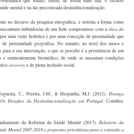
blemática que traduz, enfim, de forma mais lata, o escasso
úde mental e na tão preconizada desinstitucionalização.
star no decurso da pesquisa etnográfica, é notória a forma como
e encontram imbuídos/as de um forte compromisso com a
ética do
s por uma visão holística e por uma conceção de proximidade que
a de proximidade geográfica
.
No entanto, ao nível dos meios e
s para a sua intervenção, o que se percebe é a persistência de um
o e eminentemente biomédico, de onde se ausentam condições
ntico
recovery
e de plena inclusão social.
Nogueira, C., Pereira, J.M., & Hespanha, M.J. (2012).
Doença
– Os Desafios da Desinstitucionalização em Portugal
. Coimbra:
anhamento da Reforma da Saúde Mental (2017).
Relatório da
úde Mental 2007-2016 e propostas prioritárias para a extensão a