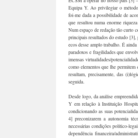
ECSM a operar no nosso país [3] –
Equipa Y. Ao privilegiar o método
foi-me dada a possibilidade de ac
que resultou numa enorme riqueza 
Num espaço de redação tão curto com
principais resultados do estudo [3],
ecos desse amplo trabalho. É ainda
paradoxos e fragilidades que envol
imensas virtualidades/potencialida
como elementos que lhe permitem di
resultam, precisamente, das (i)lóg
seguida.
Desde logo, da análise empreendid
Y em relação à Instituição Hospit
condicionando as suas potencialidad
4] preconizarem a autonomia téc
necessárias condições político-lega
dependência financeira/administra