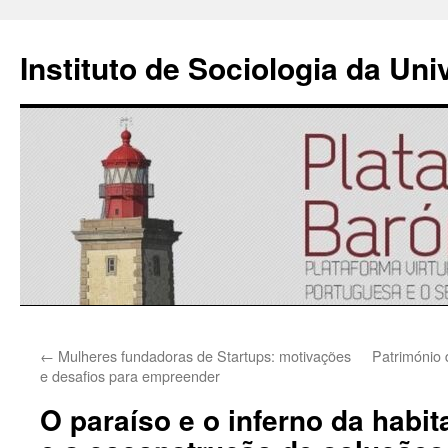
Instituto de Sociologia da Un
Saltar
←
Mulheres fundadoras de Startups: motivações
Património
para
e desafios para empreender
o
O paraíso e o inferno da habi
conteúdo