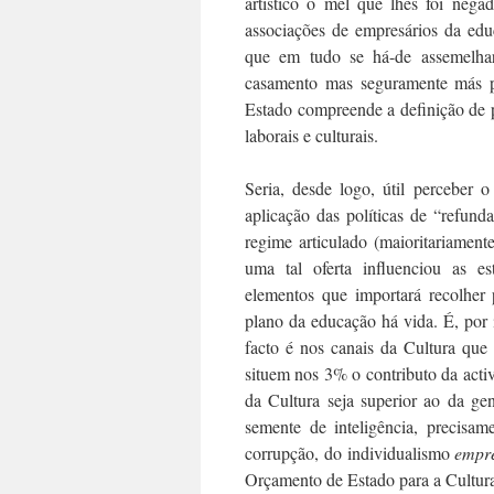
artístico o mel que lhes foi nega
associações de empresários da edu
que em tudo se há-de assemelhar
casamento mas seguramente más pa
Estado compreende a definição de p
laborais e culturais.
Seria, desde logo, útil perceber
aplicação das políticas de “refund
regime articulado (maioritariament
uma tal oferta influenciou as est
elementos que importará recolher 
plano da educação há vida. É, por 
facto é nos canais da Cultura que 
situem nos 3% o contributo da acti
da Cultura seja superior ao da ge
semente de inteligência, precisam
corrupção, do individualismo
empre
Orçamento de Estado para a Cultura 