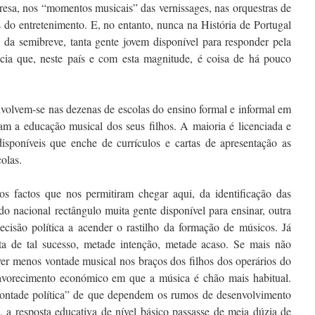
esa, nos “momentos musicais” das vernissages, nas orquestras de
do entretenimento. E, no entanto, nunca na História de Portugal
 da semibreve, tanta gente jovem disponível para responder pela
cia que, neste país e com esta magnitude, é coisa de há pouco
envolvem-se nas dezenas de escolas do ensino formal e informal em
am a educação musical dos seus filhos. A maioria é licenciada e
disponíveis que enche de currículos e cartas de apresentação as
colas.
 factos que nos permitiram chegar aqui, da identificação das
do nacional rectângulo muita gente disponível para ensinar, outra
decisão política a acender o rastilho da formação de músicos. Já
ta de tal sucesso, metade intenção, metade acaso. Se mais não
ver menos vontade musical nos braços dos filhos dos operários do
vorecimento económico em que a música é chão mais habitual.
 “vontade política” de que dependem os rumos de desenvolvimento
, a resposta educativa de nível básico passasse de meia dúzia de