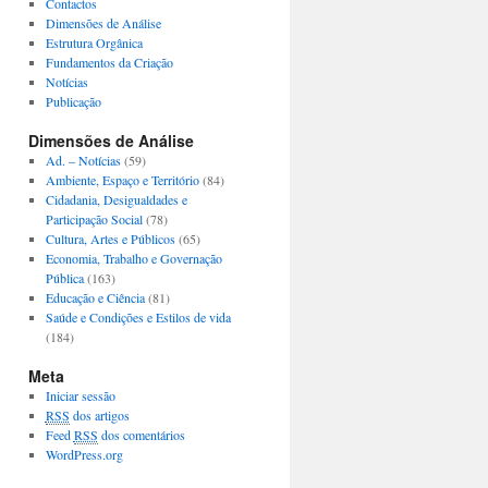
Contactos
Dimensões de Análise
Estrutura Orgânica
Fundamentos da Criação
Notícias
Publicação
Dimensões de Análise
Ad. – Notícias
(59)
Ambiente, Espaço e Território
(84)
Cidadania, Desigualdades e
Participação Social
(78)
Cultura, Artes e Públicos
(65)
Economia, Trabalho e Governação
Pública
(163)
Educação e Ciência
(81)
Saúde e Condições e Estilos de vida
(184)
Meta
Iniciar sessão
RSS
dos artigos
Feed
RSS
dos comentários
WordPress.org