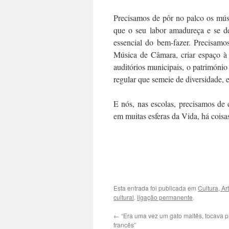
Precisamos de pôr no palco os mús
que o seu labor amadureça e se d
essencial do bem-fazer. Precisamos
Música de Câmara, criar espaço à
auditórios municipais, o património
regular que semeie de diversidade, e
E nós, nas escolas, precisamos de
em muitas esferas da Vida, há cois
.
.
Esta entrada foi publicada em
Cultura, Ar
cultural
.
ligação permanente
.
←
“Era uma vez um gato maltês, tocava p
francês”