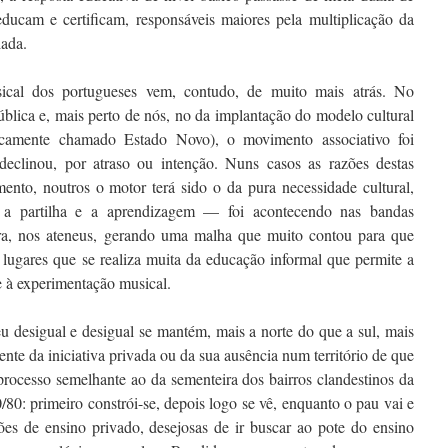
ducam e certificam, responsáveis maiores pela multiplicação da
lada.
ical dos portugueses vem, contudo, de muito mais atrás. No
lica e, mais perto de nós, no da implantação do modelo cultural
icamente chamado Estado Novo), o movimento associativo foi
eclinou, por atraso ou intenção. Nuns casos as razões destas
ento, noutros o motor terá sido o da pura necessidade cultural,
 partilha e a aprendizagem — foi acontecendo nas bandas
tura, nos ateneus, gerando uma malha que muito contou para que
 lugares que se realiza muita da educação informal que permite a
e à experimentação musical.
u desigual e desigual se mantém, mais a norte do que a sul, mais
dente da iniciativa privada ou da sua ausência num território de que
rocesso semelhante ao da sementeira dos bairros clandestinos da
80: primeiro constrói-se, depois logo se vê, enquanto o pau vai e
ões de ensino privado, desejosas de ir buscar ao pote do ensino