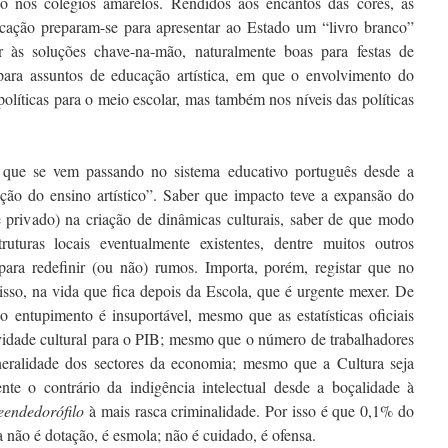
do nos colégios amarelos. Rendidos aos encantos das cores, as
cação preparam-se para apresentar ao Estado um “livro branco”
 às soluções chave-na-mão, naturalmente boas para festas de
ra assuntos de educação artística, em que o envolvimento do
olíticas para o meio escolar, mas também nos níveis das políticas
 o que se vem passando no sistema educativo português desde a
ação do ensino artístico”. Saber que impacto teve a expansão do
e privado) na criação de dinâmicas culturais, saber de que modo
ruturas locais eventualmente existentes, dentre muitos outros
para redefinir (ou não) rumos. Importa, porém, registar que no
isso, na vida que fica depois da Escola, que é urgente mexer. De
o entupimento é insuportável, mesmo que as estatísticas oficiais
vidade cultural para o PIB; mesmo que o número de trabalhadores
neralidade dos sectores da economia; mesmo que a Cultura seja
ente o contrário da indigência intelectual desde a boçalidade à
endedorófilo
à mais rasca criminalidade. Por isso é que 0,1% do
não é dotação, é esmola; não é cuidado, é ofensa.