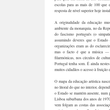
escolas para as mais de 100 que e
resposta de nível superior hoje insta
A originalidade da educação mus
ambiente da monarquia, no da Repúb
do fascismo português (o simpat
assumindo deveres que o Estado d
organizações eram as do esclarecim
mas o facto é que a música — a
filarmónicas, nos círculos de cul
Portugal tenha som. É ainda nestes
muitos cidadãos o acesso à fruição 
O mapa da educação artística nasce
no litoral do que no interior, depen
o Estado se mantém ausente, num p
Lisboa suburbana dos anos de 1970/
vem folgam as costas das associaç