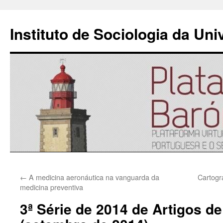
Instituto de Sociologia da Un
Saltar
←
A medicina aeronáutica na vanguarda da
Cartogr
para
medicina preventiva
o
3ª Série de 2014 de Artigos d
conteúdo