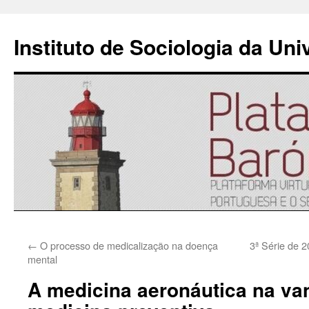
Instituto de Sociologia da Un
Saltar
←
O processo de medicalização na doença
3ª Série de 
para
mental
o
A medicina aeronáutica na va
conteúdo