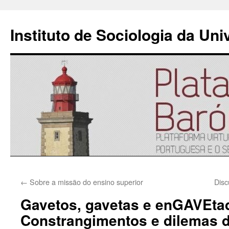
Instituto de Sociologia da Un
Saltar
←
Sobre a missão do ensino superior
Disc
para
Gavetos, gavetas e enGAVEta
o
Constrangimentos e dilemas 
conteúdo