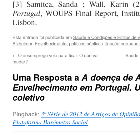
[3] Samitca, Sanda ; Wall, Karin (
Portugal
, WOUPS Final Report, Institu
Lisbon.
Esta entrada foi publicada em
Saúde e Condições e Estilos de v
Alzheimer
,
Envelhecimento
,
políticas públicas
.
ligação permane
←
O desemprego veio para ficar. O que vai
Saúde 
mudar?
Uma Resposta a
A doença de A
Envelhecimento em Portugal. 
coletivo
Pingback:
3ª Série de 2012 de Artigos de Opinião
Plataforma Barómetro Social