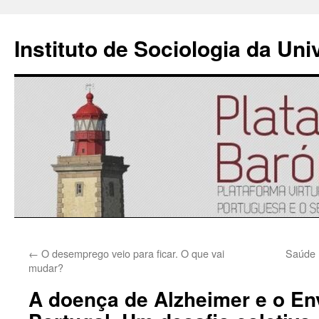
Instituto de Sociologia da Un
Saltar
←
O desemprego veio para ficar. O que vai
Saúde 
para
mudar?
o
A doença de Alzheimer e o E
conteúdo