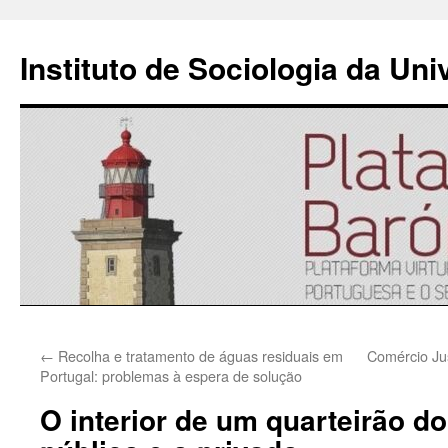
Instituto de Sociologia da Un
Saltar
←
Recolha e tratamento de águas residuais em
Comércio Jus
para
Portugal: problemas à espera de solução
o
O interior de um quarteirão do
conteúdo