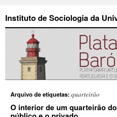
Instituto de Sociologia da Un
Saltar
quarteirão
Arquivo de etiquetas:
para
O interior de um quarteirão do
o
público e o privado
conteúdo