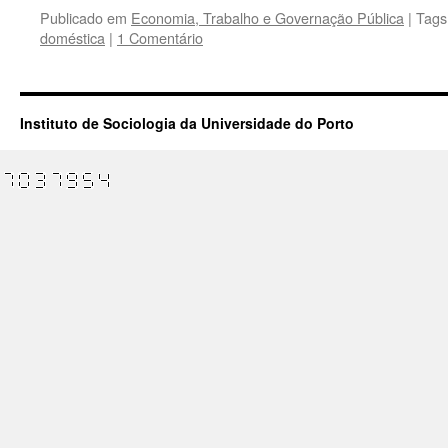
Publicado em
Economia, Trabalho e Governação Pública
|
Tags
doméstica
|
1 Comentário
Instituto de Sociologia da Universidade do Porto