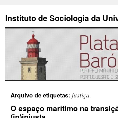
Instituto de Sociologia da Un
Saltar
justiça.
Arquivo de etiquetas:
para
O espaço marítimo na transiç
o
(in)injusta
conteúdo