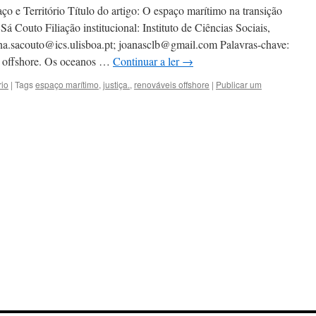
o e Território Título do artigo: O espaço marítimo na transição
Sá Couto Filiação institucional: Instituto de Ciências Sociais,
na.sacouto@ics.ulisboa.pt; joanasclb@gmail.com Palavras-chave:
is offshore. Os oceanos …
Continuar a ler
→
rio
|
Tags
espaço marítimo
,
justiça.
,
renováveis offshore
|
Publicar um