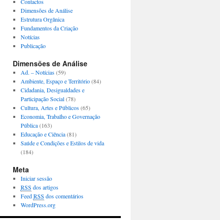
Contactos
Dimensões de Análise
Estrutura Orgânica
Fundamentos da Criação
Notícias
Publicação
Dimensões de Análise
Ad. – Notícias
(59)
Ambiente, Espaço e Território
(84)
Cidadania, Desigualdades e
Participação Social
(78)
Cultura, Artes e Públicos
(65)
Economia, Trabalho e Governação
Pública
(163)
Educação e Ciência
(81)
Saúde e Condições e Estilos de vida
(184)
Meta
Iniciar sessão
RSS
dos artigos
Feed
RSS
dos comentários
WordPress.org