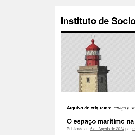
Instituto de Soci
Saltar
espaço mar
Arquivo de etiquetas:
para
O espaço marítimo na 
o
Publicado em
6 de Agosto de 2024
por
a
conteúdo