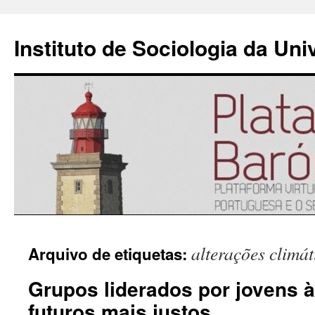
Instituto de Sociologia da Un
Saltar
alterações climát
Arquivo de etiquetas:
para
Grupos liderados por jovens à
o
futuros mais justos
conteúdo