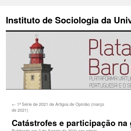
Instituto de Sociologia da Un
Saltar
←
1ª Série de 2021 de Artigos de Opinião (março
para
de 2021)
o
Catástrofes e participação na
conteúdo
Publicado em
2 de Agosto de 2021
por
admin