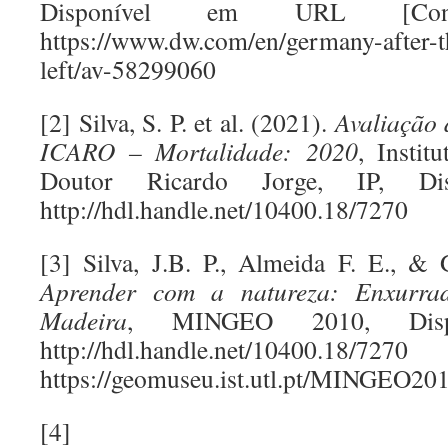
Disponível em URL [Consu
https://www.dw.com/en/germany-after-t
left/av-58299060
[2] Silva, S. P. et al. (2021).
Avaliação 
ICARO – Mortalidade: 2020
, Instit
Doutor Ricardo Jorge, IP, D
http://hdl.handle.net/10400.18/7270
[3] Silva, J.B. P., Almeida F. E., &
Aprender com a natureza: Enxurra
Madeira
, MINGEO 2010, Dis
http://hdl.handle.net/10400.18/7270
https://geomuseu.ist.utl.pt/MINGEO
[4]