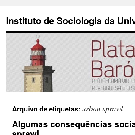
Instituto de Sociologia da Un
Saltar
urban sprawl
Arquivo de etiquetas:
para
Algumas consequências socia
o
sprawl
conteúdo