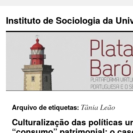
Instituto de Sociologia da Un
Saltar
Tânia Leão
Arquivo de etiquetas:
para
Culturalização das políticas u
o
“consumo” patrimonial: o cas
conteúdo