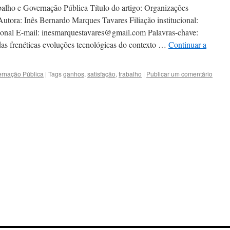
alho e Governação Pública Título do artigo: Organizações
utora: Inês Bernardo Marques Tavares Filiação institucional:
ional E-mail: inesmarquestavares@gmail.com Palavras-chave:
 das frenéticas evoluções tecnológicas do contexto …
Continuar a
ernação Pública
|
Tags
ganhos
,
satisfação
,
trabalho
|
Publicar um comentário