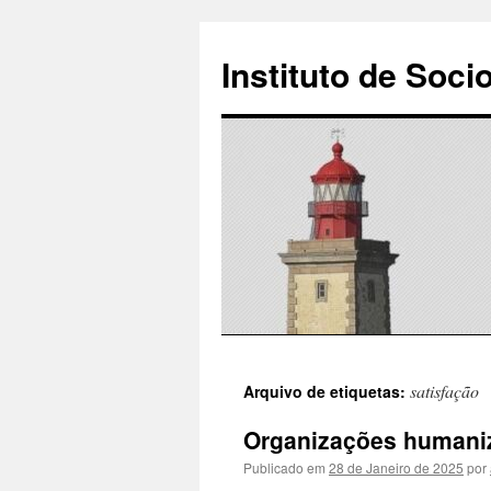
Instituto de Soci
Saltar
satisfação
Arquivo de etiquetas:
para
Organizações humaniz
o
Publicado em
28 de Janeiro de 2025
por
conteúdo