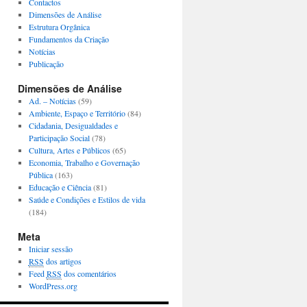
Contactos
Dimensões de Análise
Estrutura Orgânica
Fundamentos da Criação
Notícias
Publicação
Dimensões de Análise
Ad. – Notícias
(59)
Ambiente, Espaço e Território
(84)
Cidadania, Desigualdades e
Participação Social
(78)
Cultura, Artes e Públicos
(65)
Economia, Trabalho e Governação
Pública
(163)
Educação e Ciência
(81)
Saúde e Condições e Estilos de vida
(184)
Meta
Iniciar sessão
RSS
dos artigos
Feed
RSS
dos comentários
WordPress.org