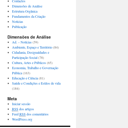
Contactos
Dimensões de Análise
Estrutura Orgânica
Fundamentos da Criação
Notícias
Publicação
Dimensões de Análise
Ad. – Notícias
(59)
Ambiente, Espaço e Território
(84)
Cidadania, Desigualdades e
Participação Social
(78)
Cultura, Artes e Públicos
(65)
Economia, Trabalho e Governação
Pública
(163)
Educação e Ciência
(81)
Saúde e Condições e Estilos de vida
(184)
Meta
Iniciar sessão
RSS
dos artigos
Feed
RSS
dos comentários
WordPress.org