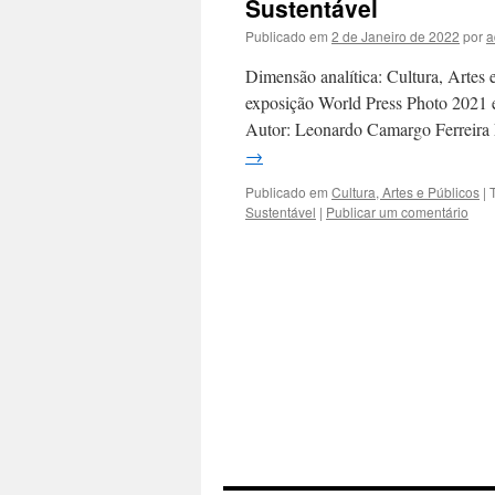
Sustentável
Publicado em
2 de Janeiro de 2022
por
a
Dimensão analítica: Cultura, Artes e
exposição World Press Photo 2021 e
Autor: Leonardo Camargo Ferreira F
→
Publicado em
Cultura, Artes e Públicos
|
Sustentável
|
Publicar um comentário