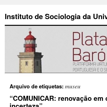
Instituto de Sociologia da Un
Saltar
museu
Arquivo de etiquetas:
para
“COMUNICAR: renovação em c
o
incerteza”
conteúdo