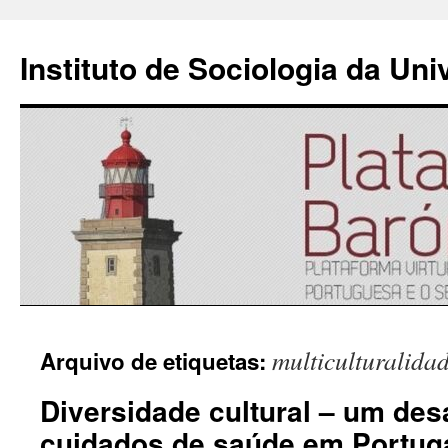
Instituto de Sociologia da Un
Saltar
multiculturalida
Arquivo de etiquetas:
para
Diversidade cultural – um des
o
cuidados de saúde em Portug
conteúdo