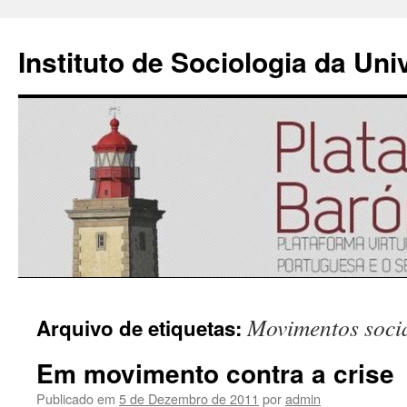
Instituto de Sociologia da Un
Saltar
Movimentos soci
Arquivo de etiquetas:
para
Em movimento contra a crise
o
Publicado em
5 de Dezembro de 2011
por
admin
conteúdo