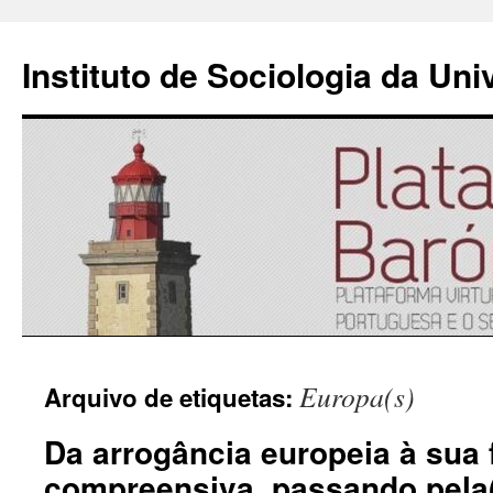
Instituto de Sociologia da Un
Saltar
Europa(s)
Arquivo de etiquetas:
para
Da arrogância europeia à sua 
o
compreensiva, passando pela(
conteúdo