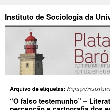
Instituto de Sociologia da Un
Saltar
Espaço/resistênc
Arquivo de etiquetas:
para
“O falso testemunho” – Literat
o
percepção e cartografia dos 
conteúdo