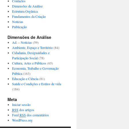
Contactos
Dimensões de Análise
Estrutura Orgânica
Fundamentos da Criação
Notícias
Publicação
Dimensões de Análise
Ad. – Notícias
(59)
Ambiente, Espaço e Território
(84)
Cidadania, Desigualdades e
Participação Social
(78)
Cultura, Artes e Públicos
(65)
Economia, Trabalho e Governação
Pública
(163)
Educação e Ciência
(81)
Saúde e Condições e Estilos de vida
(184)
Meta
Iniciar sessão
RSS
dos artigos
Feed
RSS
dos comentários
WordPress.org