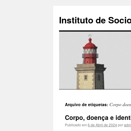
Instituto de Soci
Saltar
Corpo doen
Arquivo de etiquetas:
para
Corpo, doença e ident
o
Publicado em
6 de Abril de 2024
por
adm
conteúdo