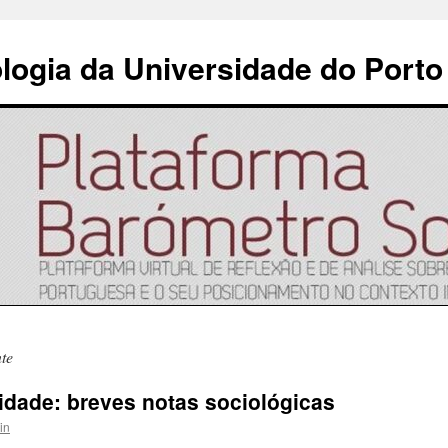
ologia da Universidade do Porto
te
idade: breves notas sociológicas
in