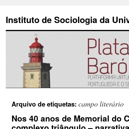
Instituto de Sociologia da Un
Saltar
campo literário
Arquivo de etiquetas:
para
Nos 40 anos de Memorial do 
o
complexo triângulo – narrativa
conteúdo