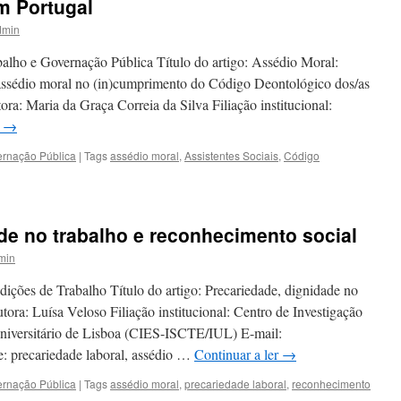
m Portugal
dmin
alho e Governação Pública Título do artigo: Assédio Moral:
assédio moral no (in)cumprimento do Código Deontológico dos/as
ora: Maria da Graça Correia da Silva Filiação institucional:
r
→
ernação Pública
|
Tags
assédio moral
,
Assistentes Sociais
,
Código
de no trabalho e reconhecimento social
min
ições de Trabalho Título do artigo: Precariedade, dignidade no
tora: Luísa Veloso Filiação institucional: Centro de Investigação
 Universitário de Lisboa (CIES-ISCTE/IUL) E-mail:
e: precariedade laboral, assédio …
Continuar a ler
→
ernação Pública
|
Tags
assédio moral
,
precariedade laboral
,
reconhecimento