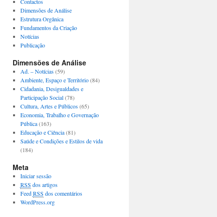
Contactos
Dimensões de Análise
Estrutura Orgânica
Fundamentos da Criação
Notícias
Publicação
Dimensões de Análise
Ad. – Notícias
(59)
Ambiente, Espaço e Território
(84)
Cidadania, Desigualdades e
Participação Social
(78)
Cultura, Artes e Públicos
(65)
Economia, Trabalho e Governação
Pública
(163)
Educação e Ciência
(81)
Saúde e Condições e Estilos de vida
(184)
Meta
Iniciar sessão
RSS
dos artigos
Feed
RSS
dos comentários
WordPress.org