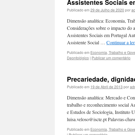
Assistentes Sociais e
Publicado em
29 de Julho de 2020
por
a
Dimensão analítica: Economia, Trab
Considerações sobre o impacto do 
Assistentes Sociais em Portugal Aut
Assistente Social …
Continuar a le
Publicado em
Economia, Trabalho e Gov
Deontológico
|
Publicar um comentário
Precariedade, dignida
Publicado em
19 de Abril de 2013
por
ad
Dimensão analítica: Mercado e Cond
trabalho e reconhecimento social Au
e Estudos de Sociologia, Instituto
luisa.veloso@iscte.pt Palavras-chav
Publicado em
Economia, Trabalho e Gov
|
Publicar um comentário