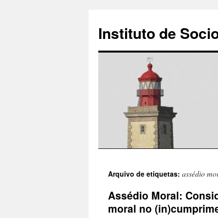
Instituto de Soci
Saltar
assédio mo
Arquivo de etiquetas:
para
Assédio Moral: Consi
o
moral no (in)cumprim
conteúdo